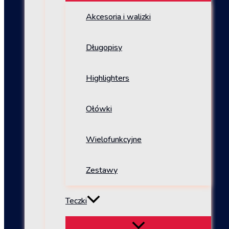
Akcesoria i walizki
Długopisy
Highlighters
Ołówki
Wielofunkcyjne
Zestawy
Teczki