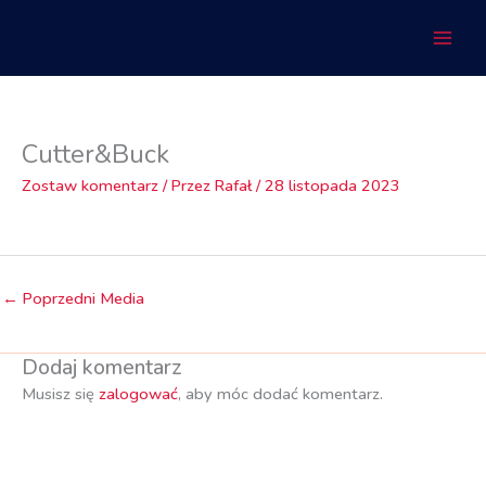
Przejdź
do
treści
Cutter&Buck
Zostaw komentarz
/ Przez
Rafał
/
28 listopada 2023
←
Poprzedni Media
Dodaj komentarz
Musisz się
zalogować
, aby móc dodać komentarz.