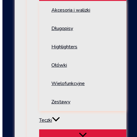
Akcesoria i walizki
Długopisy
Highlighters
Ołówki
Wielofunkcyjne
Zestawy
Teczki