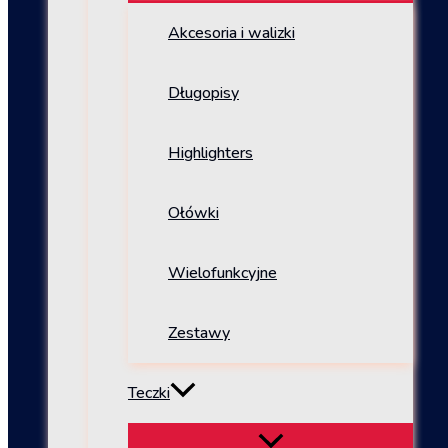
Akcesoria i walizki
Długopisy
Highlighters
Ołówki
Wielofunkcyjne
Zestawy
Teczki