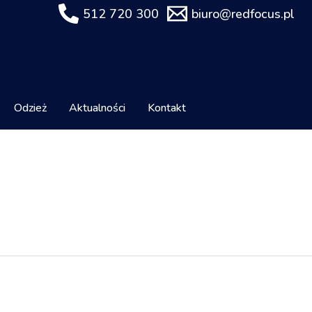
512 720 300
biuro@redfocus.pl
Odzież
Aktualności
Kontakt