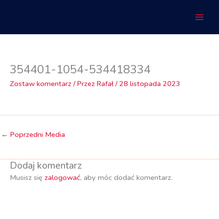
Przejdź
do
treści
354401-1054-534418334
Zostaw komentarz
/ Przez
Rafał
/
28 listopada 2023
←
Poprzedni Media
Dodaj komentarz
Musisz się
zalogować
, aby móc dodać komentarz.