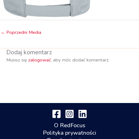
←
Poprzedni Media
Dodaj komentarz
Musisz się
zalogować
, aby móc dodać komentarz.
O RedFocus
Polityka prywatności