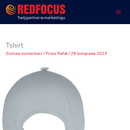
Przejdź
do
treści
Tshirt
Zostaw komentarz
/ Przez
Rafał
/
28 listopada 2023