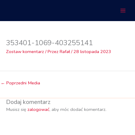
Przejdź
do
treści
353401-1069-403255141
Zostaw komentarz
/ Przez
Rafał
/
28 listopada 2023
←
Poprzedni Media
Dodaj komentarz
Musisz się
zalogować
, aby móc dodać komentarz.