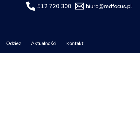
512 720 300
biuro@redfocus.pl
Odzież
Aktualności
Kontakt