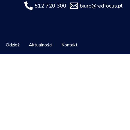
512 720 300
biuro@redfocus.pl
Odzież
Aktualności
Kontakt