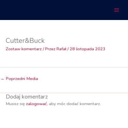
Przejdź
do
treści
Cutter&Buck
Zostaw komentarz
/ Przez
Rafał
/
28 listopada 2023
←
Poprzedni Media
Dodaj komentarz
Musisz się
zalogować
, aby móc dodać komentarz.