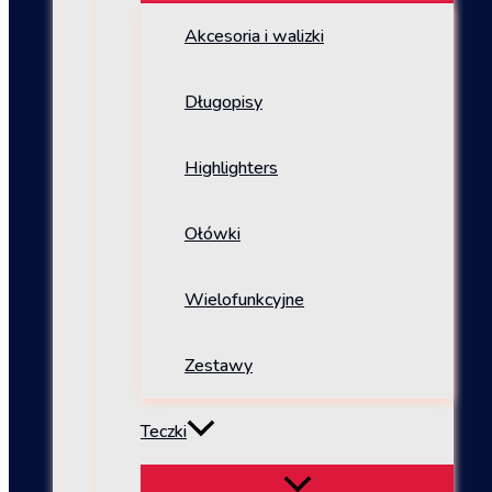
Akcesoria i walizki
Długopisy
Highlighters
Ołówki
Wielofunkcyjne
Zestawy
Teczki