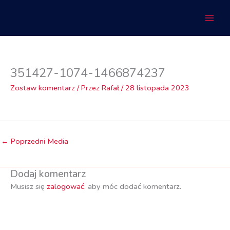
Przejdź
do
treści
351427-1074-1466874237
Zostaw komentarz
/ Przez
Rafał
/
28 listopada 2023
←
Poprzedni Media
Dodaj komentarz
Musisz się
zalogować
, aby móc dodać komentarz.