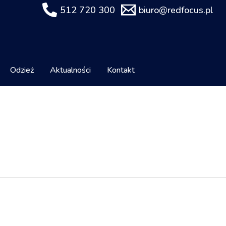
512 720 300
biuro@redfocus.pl
Odzież
Aktualności
Kontakt