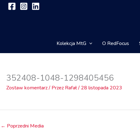
Przejdź
do
treści
Kolekcja MtG
O RedFocus
352408-1048-1298405456
Zostaw komentarz
/ Przez
Rafał
/
28 listopada 2023
←
Poprzedni Media