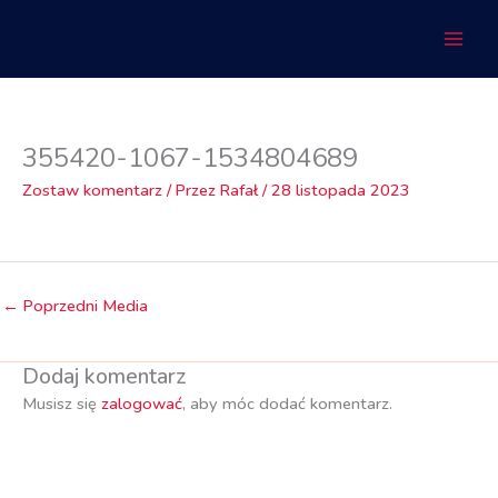
Przejdź
do
treści
355420-1067-1534804689
Zostaw komentarz
/ Przez
Rafał
/
28 listopada 2023
←
Poprzedni Media
Dodaj komentarz
Musisz się
zalogować
, aby móc dodać komentarz.