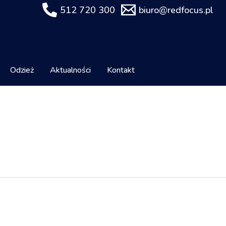
512 720 300
biuro@redfocus.pl
Odzież
Aktualności
Kontakt