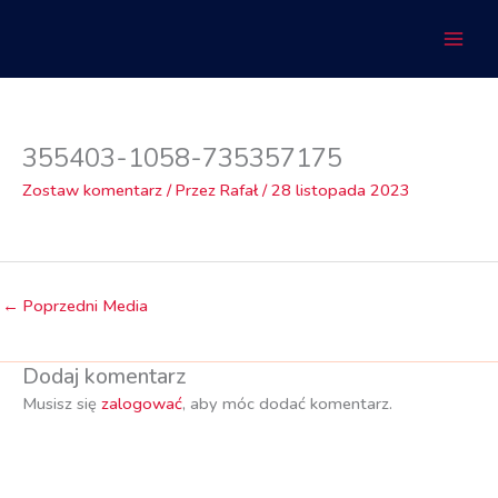
Przejdź
do
treści
355403-1058-735357175
Zostaw komentarz
/ Przez
Rafał
/
28 listopada 2023
←
Poprzedni Media
Dodaj komentarz
Musisz się
zalogować
, aby móc dodać komentarz.