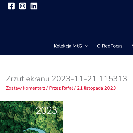
Przejdź
do
treści
Kolekcja MtG
O RedFocus
Zrzut ekranu 2023-11-21 115313
Zostaw komentarz
/ Przez
Rafał
/
21 listopada 2023