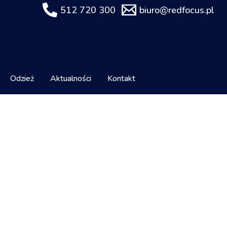
512 720 300
biuro@redfocus.pl
Odzież
Aktualności
Kontakt