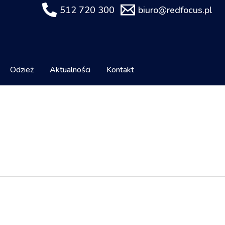
512 720 300
biuro@redfocus.pl
Odzież
Aktualności
Kontakt