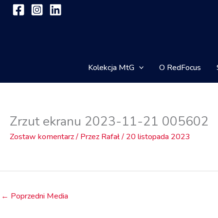
Przejdź
do
treści
Kolekcja MtG
O RedFocus
Zrzut ekranu 2023-11-21 005602
Zostaw komentarz
/ Przez
Rafał
/
20 listopada 2023
←
Poprzedni Media